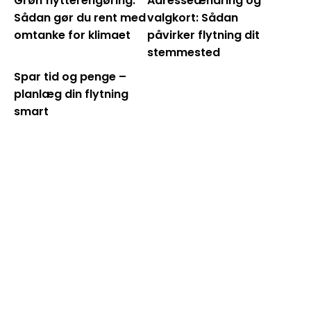
Grøn flytterengøring:
Adresseændring og
Sådan gør du rent med
valgkort: Sådan
omtanke for klimaet
påvirker flytning dit
stemmested
Spar tid og penge –
planlæg din flytning
smart