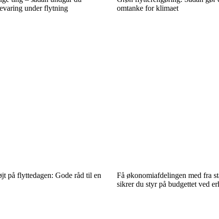
varing under flytning
omtanke for klimaet
t på flyttedagen: Gode råd til en
Få økonomiafdelingen med fra st
sikrer du styr på budgettet ved e