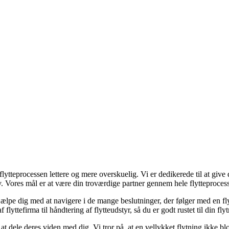
ytteprocessen lettere og mere overskuelig. Vi er dedikerede til at give 
iv. Vores mål er at være din troværdige partner gennem hele flytteproces
 hjælpe dig med at navigere i de mange beslutninger, der følger med en fl
flyttefirma til håndtering af flytteudstyr, så du er godt rustet til din fly
 at dele deres viden med dig. Vi tror på, at en vellykket flytning ikke 