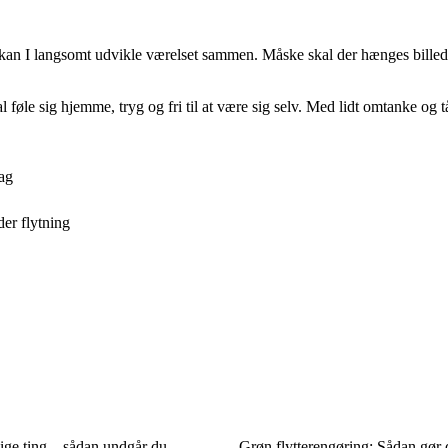
, kan I langsomt udvikle værelset sammen. Måske skal der hænges billed
l føle sig hjemme, tryg og fri til at være sig selv. Med lidt omtanke og
tag
er flytning
dige ting – sådan undgår du
Grøn flytterengøring: Sådan gør