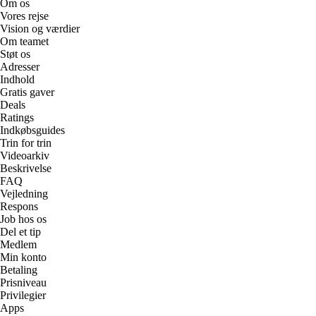
Om os
Vores rejse
Vision og værdier
Om teamet
Støt os
Adresser
Indhold
Gratis gaver
Deals
Ratings
Indkøbsguides
Trin for trin
Videoarkiv
Beskrivelse
FAQ
Vejledning
Respons
Job hos os
Del et tip
Medlem
Min konto
Betaling
Prisniveau
Privilegier
Apps