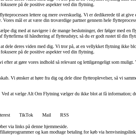
 fokusere på de positive aspekter ved din flytning.
ytteprocessen lettere og mere overskuelig. Vi er dedikerede til at give 
iv. Vores mål er at være din troværdige partner gennem hele flytteproces
 hjælpe dig med at navigere i de mange beslutninger, der følger med en fl
flyttefirma til håndtering af flytteudstyr, så du er godt rustet til din fly
 at dele deres viden med dig. Vi tror på, at en vellykket flytning ikke 
 fokusere på de positive aspekter ved din flytning.
vi efter at gøre vores indhold så relevant og lettilgængeligt som muligt. 
kab. Vi ønsker at høre fra dig og dele dine flytteoplevelser, så vi samm
. Ved at vælge Alt Om Flytning vælger du ikke blot at få information; du
terest
TikTok
Mail
RSS
 køber via links på denne hjemmeside.
affiliateprogrammer og kan modtage betaling for køb via henvisningslinks