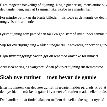
Børn reagerer forskelligt på flytning. Nogle glæder sig, mens andre blive
det gamle hjem, men at I sammen skal skabe nye minder her.
For mindre børn kan du bruge billeder – vis fotos af det gamle og det n
omgivelserne at kende.
Første flytning som par: Sådan får I en god start på livet under samme 
Slip for overflødige ting – sådan undgår du unødvendig opbevaring und
Grøn flytterengøring: Sådan gør du rent med omtanke for klimaet
Adresseændring og valgkort: Sådan påvirker flytning dit stemmested
Skab nye rutiner – men bevar de gamle
Efter flytningen kan det tage tid, før hverdagen falder på plads. Prøv at h
det nye hjem – måske en gåtur i kvarteret efter aftensmaden eller en fas
Det handler om at finde balancen mellem det velkendte og det nye, så bar