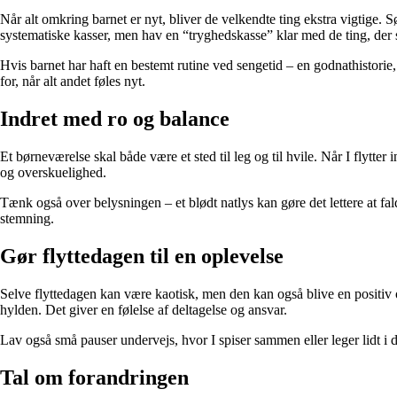
Når alt omkring barnet er nyt, bliver de velkendte ting ekstra vigtige. S
systematiske kasser, men hav en “tryghedskasse” klar med de ting, der
Hvis barnet har haft en bestemt rutine ved sengetid – en godnathistorie
for, når alt andet føles nyt.
Indret med ro og balance
Et børneværelse skal både være et sted til leg og til hvile. Når I flytt
og overskuelighed.
Tænk også over belysningen – et blødt natlys kan gøre det lettere at fald
stemning.
Gør flyttedagen til en oplevelse
Selve flyttedagen kan være kaotisk, men den kan også blive en positiv o
hylden. Det giver en følelse af deltagelse og ansvar.
Lav også små pauser undervejs, hvor I spiser sammen eller leger lidt i 
Tal om forandringen