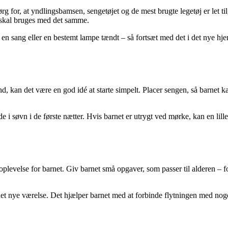
ørg for, at yndlingsbamsen, sengetøjet og de mest brugte legetøj er let t
 skal bruges med det samme.
, en sang eller en bestemt lampe tændt – så fortsæt med det i det nye hj
er ind, kan det være en god idé at starte simpelt. Placer sengen, så barn
e i søvn i de første nætter. Hvis barnet er utrygt ved mørke, kan en lill
plevelse for barnet. Giv barnet små opgaver, som passer til alderen – f
det nye værelse. Det hjælper barnet med at forbinde flytningen med noge