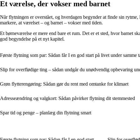
Et værelse, der vokser med barnet
Når flytningen er overstået, og hverdagen begynder at finde sin rytme
markere, at værelset – og barnet – vokser med tiden.
Et børneværelse er mere end bare et rum. Det er et sted, hvor barnet ska
god begyndelse på et nyt kapitel.
Første flytning som par: Sådan får I en god start på livet under samme 
Slip for overflødige ting – sådan undgår du unødvendig opbevaring und
Grøn flytterengøring: Sådan gør du rent med omtanke for klimaet
Adresseændring og valgkort: Sådan påvirker flytning dit stemmested
Spar tid og penge – planlæg din flytning smart
Første flytning som par: Sådan får I en god start
Slip for overflø