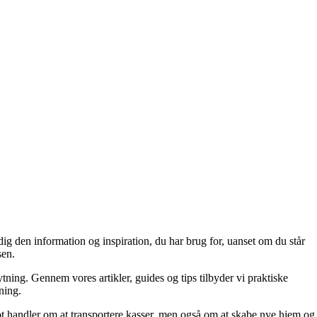
dig den information og inspiration, du har brug for, uanset om du står
sen.
ytning. Gennem vores artikler, guides og tips tilbyder vi praktiske
tning.
blot handler om at transportere kasser, men også om at skabe nye hjem og