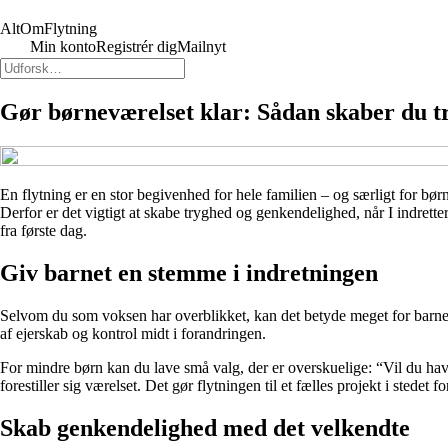
AltOmFlytning
Min konto
Registrér dig
Mailnyt
Gør børneværelset klar: Sådan skaber du try
En flytning er en stor begivenhed for hele familien – og særligt for 
Derfor er det vigtigt at skabe tryghed og genkendelighed, når I indrette
fra første dag.
Giv barnet en stemme i indretningen
Selvom du som voksen har overblikket, kan det betyde meget for barnet at
af ejerskab og kontrol midt i forandringen.
For mindre børn kan du lave små valg, der er overskuelige: “Vil du h
forestiller sig værelset. Det gør flytningen til et fælles projekt i stedet 
Skab genkendelighed med det velkendte