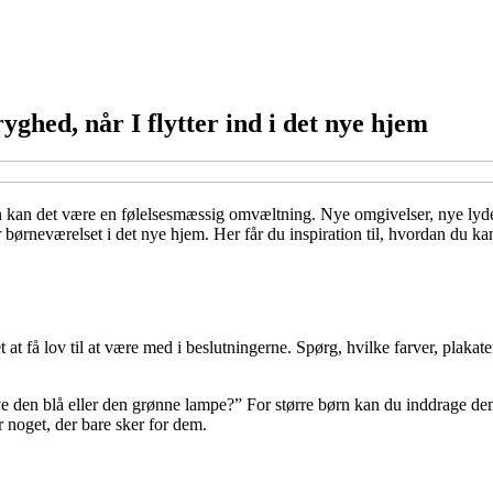
ghed, når I flytter ind i det nye hjem
børn kan det være en følelsesmæssig omvæltning. Nye omgivelser, nye l
r børneværelset i det nye hjem. Her får du inspiration til, hvordan du k
 få lov til at være med i beslutningerne. Spørg, hvilke farver, plakater 
ave den blå eller den grønne lampe?” For større børn kan du inddrage 
for noget, der bare sker for dem.